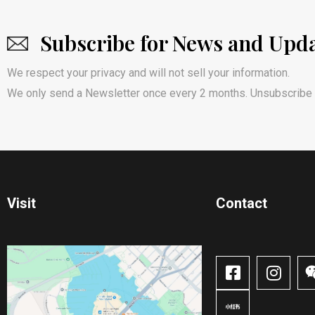
Subscribe for News and Upd
We respect your privacy and will not sell your information.
We only send a Newsletter once every 2 months. Unsubscribe 
Visit
Contact​