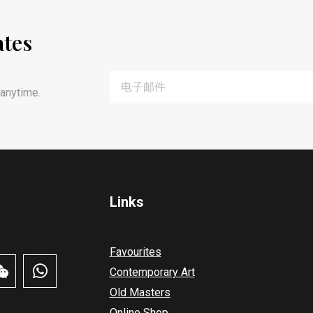
ates
anytime.
Links
Favourites
Contemporary Art
Old Masters
Online Shop