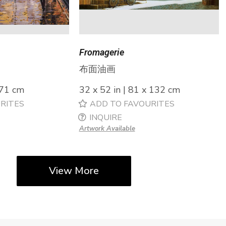
Fromagerie
布面油画
 71 cm
32 x 52 in | 81 x 132 cm
RITES
ADD TO FAVOURITES
INQUIRE
Artwork Available
View More