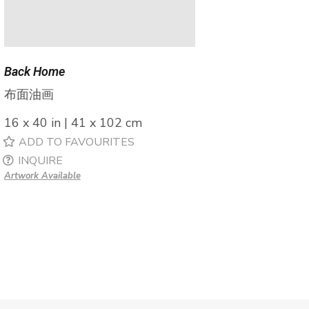
Back Home
布面油画
16 x 40 in | 41 x 102 cm
ADD TO FAVOURITES
INQUIRE
Artwork Available