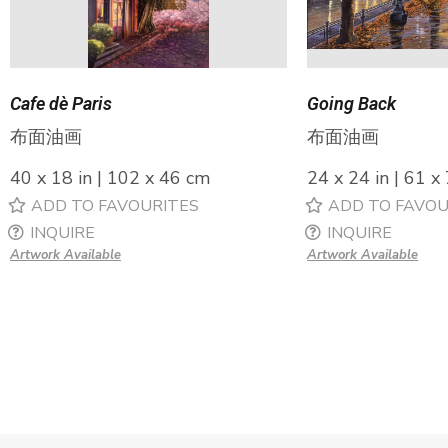
Cafe dè Paris
Going Back
布面油画
布面油画
40 x 18 in | 102 x 46 cm
24 x 24 in | 61 x
ADD TO FAVOURITES
ADD TO FAVOU
INQUIRE
INQUIRE
Artwork Available
Artwork Available