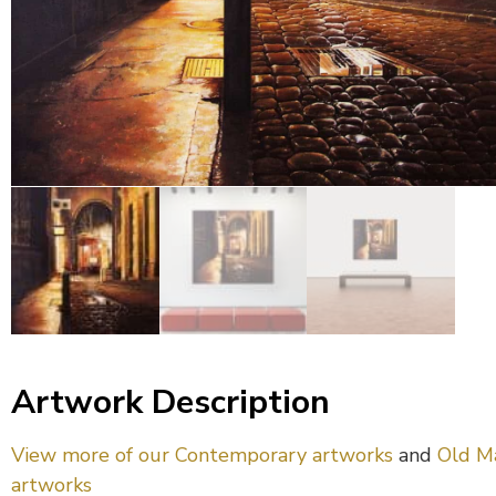
Artwork Description
View more of our Contemporary artworks
and
Old M
artworks