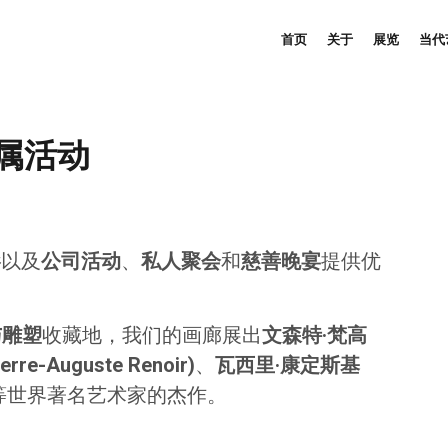
首页
关于
展览
当代
属活动
影
以及
公司活动
、
私人聚会
和
慈善晚宴
提供优
与雕塑
收藏地，我们的画廊展出
文森特·梵高
e-Auguste Renoir)
、
瓦西里·康定斯基
等世界著名艺术家的杰作。