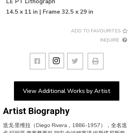
LE PT Lithograph
14.5 x 11 in | Frame 32.5 x 29 in
ADD TO FAVOURITES
INQUIRE
View Additional Works by Artist
Artist Biography
迭戈·里维拉（Diego Rivera，1886-1957），全名迭