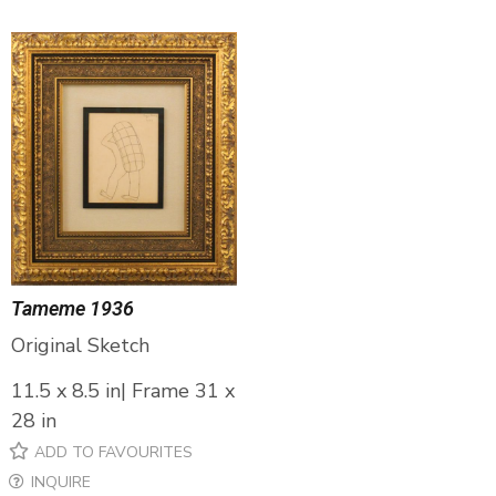
Tameme 1936
Original Sketch
11.5 x 8.5 in| Frame 31 x
28 in
ADD TO FAVOURITES
INQUIRE