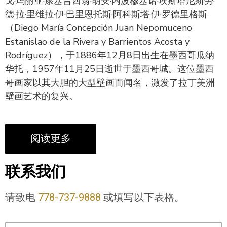
戈·玛丽亚·康塞普西翁·胡安·内波穆塞诺·埃斯塔尼斯劳·
德·拉·里维拉·伊·巴里恩托斯·阿科斯塔·伊·罗德里格斯
（Diego María Concepción Juan Nepomuceno
Estanislao de la Rivera y Barrientos Acosta y
Rodríguez），于1886年12月8日出生在墨西哥瓜纳
华托，1957年11月25日逝世于墨西哥城。这位墨西
哥画家以其大胆的大型壁画而闻名，激发了拉丁美洲
壁画艺术的复兴。
阅读更多
联系我们
请致电
778-737-9888
或填写以下表格。